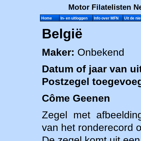
Home
In- en uitloggen
Info over MFN
Uit de ni
België
Maker:
Onbekend
Datum of jaar van uit
Postzegel toegevoeg
Côme Geenen
Zegel met afbeeldi
van het ronderecord 
De zegel komt uit een 