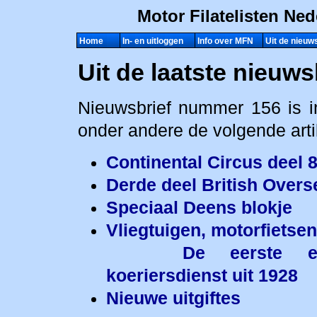
Home
In- en uitloggen
Info over MFN
Uit de nieuw
Uit de laatste nieuws
Nieuwsbrief nummer 156 is in
onder andere de volgende arti
Continental Circus deel 
Derde deel British Overs
Speciaal Deens blokje
Vliegtuigen, motorfietse
De eerste experime
koeriersdienst uit 1928
Nieuwe uitgiftes